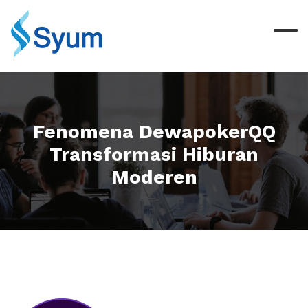
Fenomena DewapokerQQ
Transformasi Hiburan
Moderen