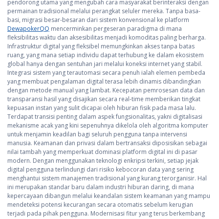
pendorong utama yang mengubah cara masyarakat berinteraksi dengan
permainan tradisional melalui perangkat seluler mereka. Tanpa basa-
basi, migrasi besar-besaran dari sistem konvensional ke platform
DewapokerQQ
mencerminkan pergeseran paradigma di mana
fleksibilitas waktu dan aksesibilitas menjadi komoditas paling berharga.
Infrastruktur digital yang fleksibel memungkinkan akses tanpa batas
ruang, yang mana setiap individu dapat terhubung ke dalam ekosistem
global hanya dengan sentuhan jari melalui koneksi internet yang stabil.
Integrasi sistem yang terautomasi secara penuh ialah elemen pembeda
yang membuat pengalaman digital terasa lebih dinamis dibandingkan
dengan metode manual yang lambat. Kecepatan pemrosesan data dan
transparansi hasil yang disajikan secara real-time memberikan tingkat
kepuasan instan yang sulit dicapai oleh hiburan fisik pada masa lalu.
Terdapat transisi penting dalam aspek fungsionalitas, yakni digitalisasi
mekanisme acak yang kini sepenuhnya dikelola oleh algoritma komputer
untuk menjamin keadilan bagi seluruh pengguna tanpa intervensi
manusia. Keamanan dan privasi dalam bertransaksi diposisikan sebagai
nilai tambah yang memperkuat dominasi platform digital ini di pasar
modern. Dengan menggunakan teknologi enkripsi terkini, setiap jejak
digital pengguna terlindungi dari risiko kebocoran data yang sering
menghantui sistem manajemen tradisional yang kurang terorganisir. Hal
ini merupakan standar baru dalam industri hiburan daring, di mana
kepercayaan dibangun melalui keandalan sistem keamanan yang mampu
mendeteksi potensi kecurangan secara otomatis sebelum kerugian
terjadi pada pihak pengguna. Modernisasi fitur yang terus berkembang