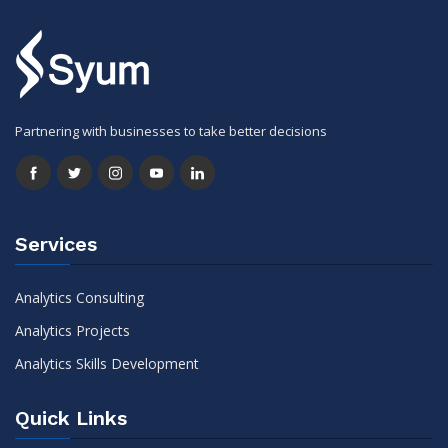
Partnering with businesses to take better decisions
Services
Analytics Consulting
Analytics Projects
Analytics Skills Development
Quick Links