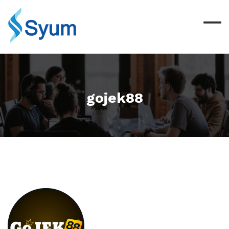
gojek88