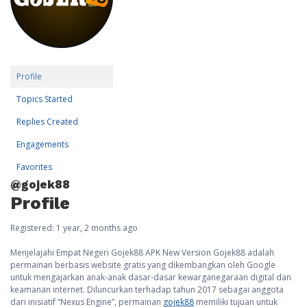
Profile
Topics Started
Replies Created
Engagements
Favorites
@gojek88
Profile
Registered: 1 year, 2 months ago
Menjelajahi Empat Negeri Gojek88 APK New Version Gojek88 adalah
permainan berbasis website gratis yang dikembangkan oleh Google
untuk mengajarkan anak-anak dasar-dasar kewarganegaraan digital dan
keamanan internet. Diluncurkan terhadap tahun 2017 sebagai anggota
dari inisiatif “Nexus Engine”, permainan
gojek88
memiliki tujuan untuk