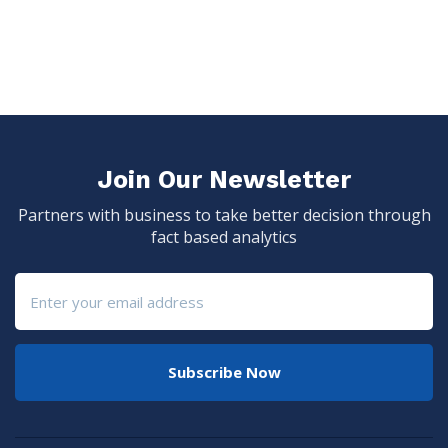
Join Our Newsletter
Partners with business to take better decision through
fact based analytics
Subscribe Now